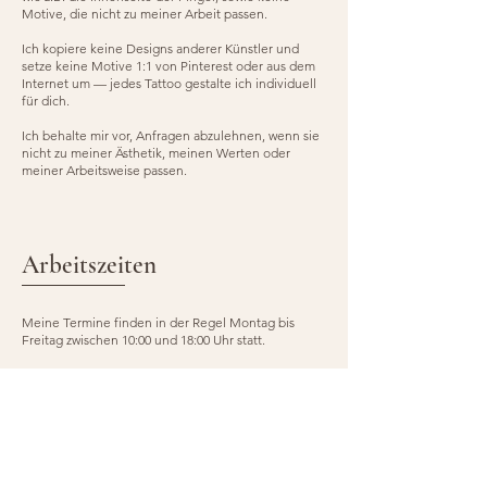
Motive, die nicht zu meiner Arbeit passen.
Ich kopiere keine Designs anderer Künstler und
setze keine Motive 1:1 von Pinterest oder aus dem
Internet um — jedes Tattoo gestalte ich individuell
für dich.
Ich behalte mir vor, Anfragen abzulehnen, wenn sie
nicht zu meiner Ästhetik, meinen Werten oder
meiner Arbeitsweise passen.
Arbeitszeiten
Meine Termine finden in der Regel Montag bis
Freitag zwischen 10:00 und 18:00 Uhr statt.​
Bitte beachte bei deiner Anfrage, dass Termine nur
innerhalb meiner verfügbaren Arbeitszeiten
vergeben werden können. Samstage sind nur in
Ausnahmefällen möglich, zum Beispiel bei längerer
Anfahrt oder größeren Projekten.