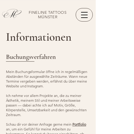
FINELINE TATTOOS
MÜNSTER
Informationen
Buchungsverfahren
Mein Buchungsformular öffne ich in regelmäßigen
Abständen für ausgewählte Zeiträume. Wann neue
Termine vergeben werden, erfährst du über meine
Website und Instagram.
I​
ch nehme vor allem Projekte an, die zu meiner
Ästhetik, meinem Stil und meiner Arbeitsweise
passen — dabei achte ich auf Motiv, Größe,
Körperstelle, Umsetzbarkeit und den gewünschten
Zeitraum.
Schau dir vor deiner Anfrage gerne mein
Portfolio
an, um ein Gefühl für meine Arbeiten zu
bekommen. So kannst du besser einschätzen, ob